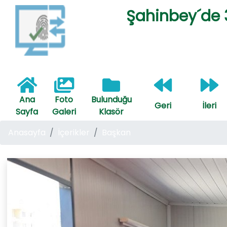
Şahinbey´de 3
Ana
Foto
Bulunduğu
Geri
İleri
Sayfa
Galeri
Klasör
Anasayfa
İçerikler
Başkan