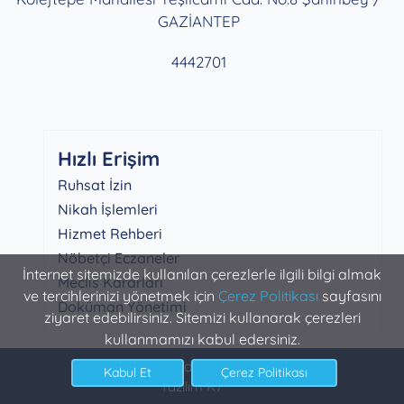
GAZİANTEP
4442701
Hızlı Erişim
Ruhsat İzin
Nikah İşlemleri
Hizmet Rehberi
Nöbetçi Eczaneler
İnternet sitemizde kullanılan çerezlerle ilgili bilgi almak
Meclis Kararları
ve tercihlerinizi yönetmek için
Çerez Politikası
sayfasını
Doküman Yönetimi
ziyaret edebilirsiniz. Sitemizi kullanarak çerezleri
kullanmamızı kabul edersiniz.
Şahinbey Belediyesi Bilgi İşlem
Yazılım K7