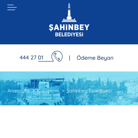
444 27 01
|
Ödeme Beyan
Anasayfa
Kurumsal
Şahinbey Belediyesi