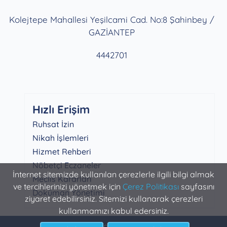
Kolejtepe Mahallesi Yeşilcami Cad. No:8 Şahinbey /
GAZİANTEP
4442701
Hızlı Erişim
Ruhsat İzin
Nikah İşlemleri
Hizmet Rehberi
Nöbetçi Eczaneler
İnternet sitemizde kullanılan çerezlerle ilgili bilgi almak
Meclis Kararları
ve tercihlerinizi yönetmek için
Çerez Politikası
sayfasını
Doküman Yönetimi
ziyaret edebilirsiniz. Sitemizi kullanarak çerezleri
kullanmamızı kabul edersiniz.
Şahinbey Belediyesi Bilgi İşlem