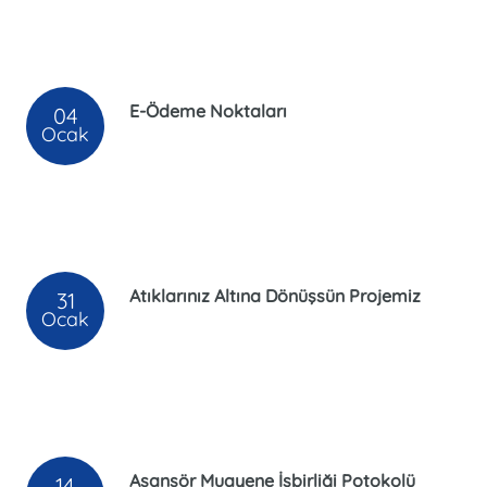
E-Ödeme Noktaları
04
Ocak
Atıklarınız Altına Dönüşsün Projemiz
31
Ocak
Asansör Muayene İşbirliği Potokolü
14