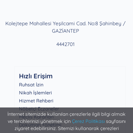
Kolejtepe Mahallesi Yeşilcami Cad. No:8 Şahinbey /
GAZİANTEP
4442701
Hızlı Erişim
Ruhsat İzin
Nikah İşlemleri
Hizmet Rehberi
Nöbetçi Eczaneler
İnternet sitemizde kullanılan çerezlerle ilgili bilgi almak
Meclis Kararları
ve tercihlerinizi yönetmek için
Çerez Politikası
sayfasını
Doküman Yönetimi
ziyaret edebilirsiniz. Sitemizi kullanarak çerezleri