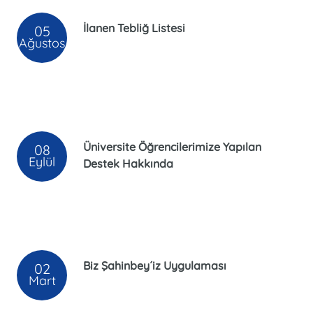
İlanen Tebliğ Listesi
05
Ağustos
Üniversite Öğrencilerimize Yapılan
08
Eylül
Destek Hakkında
Biz Şahinbey´iz Uygulaması
02
Mart