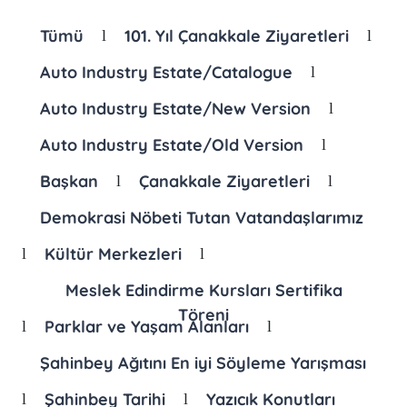
Tümü
101. Yıl Çanakkale Ziyaretleri
l
l
Auto Industry Estate/Catalogue
l
Auto Industry Estate/New Version
l
Auto Industry Estate/Old Version
l
Başkan
Çanakkale Ziyaretleri
l
l
Demokrasi Nöbeti Tutan Vatandaşlarımız
Kültür Merkezleri
l
l
Meslek Edindirme Kursları Sertifika
Töreni
Parklar ve Yaşam Alanları
l
l
Şahinbey Ağıtını En iyi Söyleme Yarışması
Şahinbey Tarihi
Yazıcık Konutları
l
l