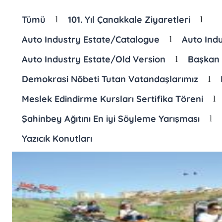
Tümü
101. Yıl Çanakkale Ziyaretleri
l
l
Auto Industry Estate/Catalogue
Auto Ind
l
Auto Industry Estate/Old Version
Başkan
l
Demokrasi Nöbeti Tutan Vatandaşlarımız
l
Meslek Edindirme Kursları Sertifika Töreni
l
Şahinbey Ağıtını En iyi Söyleme Yarışması
l
Yazıcık Konutları