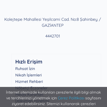
Kolejtepe Mahallesi Yeşilcami Cad. No:8 Şahinbey /
GAZİANTEP
4442701
Hızlı Erişim
Ruhsat İzin
Nikah İşlemleri
Hizmet Rehberi
Nöbetçi Eczaneler
İnternet sitemizde kullanılan çerezlerle ilgili bilgi almak
Meclis Kararları
ve tercihlerinizi yönetmek için
Çerez Politikası
sayfasını
Doküman Yönetimi
ziyaret edebilirsiniz. Sitemizi kullanarak çerezleri