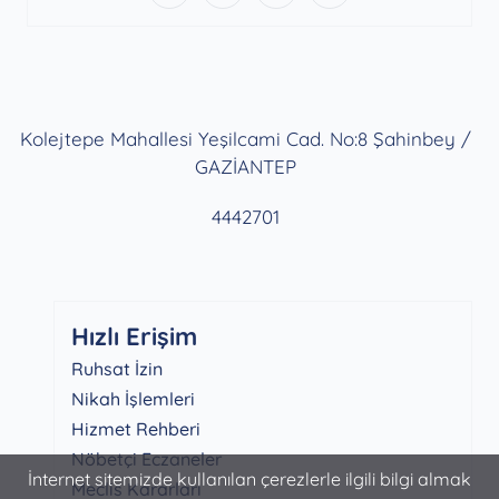
Kolejtepe Mahallesi Yeşilcami Cad. No:8 Şahinbey /
GAZİANTEP
4442701
Hızlı Erişim
Ruhsat İzin
Nikah İşlemleri
Hizmet Rehberi
Nöbetçi Eczaneler
İnternet sitemizde kullanılan çerezlerle ilgili bilgi almak
Meclis Kararları