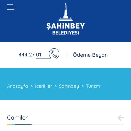
444 27 01
|
Ödeme Beyan
Anasayfa
İçerikler
Şahinbey
Turizm
Camiler