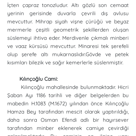
İçten çapraz tonozludur. Altı gözlü son cemaat
yerinin gerisinde duvarla çevrili dış avlusu
mevcuttur. Mihrap siyah vişne çürüğü ve beyaz
mermerle çeşitli geometrik şekillerden oluşan
süslemeyi ihtiva eder. Merdivenle çıkmalı minberi
ve vaaz kürsüsü mevcuttur. Minaresi tek şerefeli
olup şerefe altı mukarnaslıdır.Gövde ve petek
kısımları bilezik ve sağır kemerlerle süslenmiştir.
Kılınçoğlu Cami:
Kılınçoğlu mahallesinde bulunmaktadır. Hicri
Şaban Ayı 1186 tarihli ve diğer belgelerden bu
mabedin H.1083 (M.1672) yılından önce Kılınçoğlu
Hamza Bey tarafından mescit olarak yaptırıldığı,
daha sonra Osman Efendi adlı bir hayırsever
tarafından minber eklenerek camiye çevirdiği