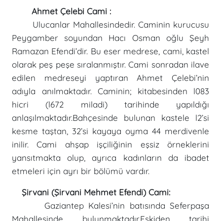
Ahmet Çelebi Cami :
Ulucanlar Mahallesindedir. Caminin kurucusu
Peygamber soyundan Hacı Osman oğlu Şeyh
Ramazan Efendi’dir. Bu eser medrese, cami, kastel
olarak peş peşe sıralanmıştır. Cami sonradan ilave
edilen medreseyi yaptıran Ahmet Çelebi’nin
adıyla anılmaktadır. Caminin; kitabesinden l083
hicri (l672 miladi) tarihinde yapıldığı
anlaşılmaktadır.Bahçesinde bulunan kastele l2’si
kesme taştan, 32’si kayaya oyma 44 merdivenle
inilir. Cami ahşap işçiliğinin eşsiz örneklerini
yansıtmakta olup, ayrıca kadınların da ibadet
etmeleri için ayrı bir bölümü vardır.
Şirvani (Şirvani Mehmet Efendi) Cami:
Gaziantep Kalesi’nin batısında Seferpaşa
Mahallesinde bulunmaktadır.Eskiden tarihi