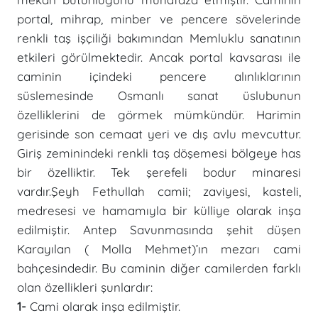
portal, mihrap, minber ve pencere sövelerinde
renkli taş işçiliği bakımından Memluklu sanatının
etkileri görülmektedir. Ancak portal kavsarası ile
caminin içindeki pencere alınlıklarının
süslemesinde Osmanlı sanat üslubunun
özelliklerini de görmek mümkündür. Harimin
gerisinde son cemaat yeri ve dış avlu mevcuttur.
Giriş zeminindeki renkli taş döşemesi bölgeye has
bir özelliktir. Tek şerefeli bodur minaresi
vardır.Şeyh Fethullah camii; zaviyesi, kasteli,
medresesi ve hamamıyla bir külliye olarak inşa
edilmiştir. Antep Savunmasında şehit düşen
Karayılan ( Molla Mehmet)’ın mezarı cami
bahçesindedir. Bu caminin diğer camilerden farklı
olan özellikleri şunlardır:
1-
Cami olarak inşa edilmiştir.