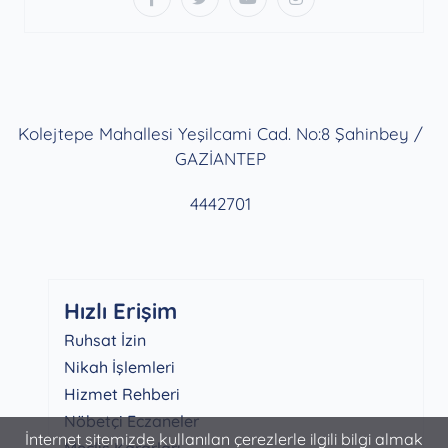
Kolejtepe Mahallesi Yeşilcami Cad. No:8 Şahinbey /
GAZİANTEP
4442701
Hızlı Erişim
Ruhsat İzin
Nikah İşlemleri
Hizmet Rehberi
Nöbetçi Eczaneler
İnternet sitemizde kullanılan çerezlerle ilgili bilgi almak