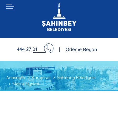
444 27 01
|
Ödeme Beyan
Anasayfa
Kurumsal
Şahinbey Belediyesi
Meclis Üyeleri