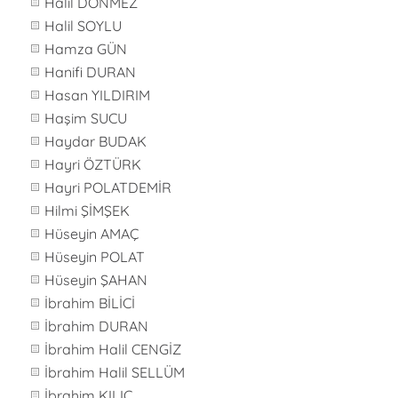
Halil DÖNMEZ
Halil SOYLU
Hamza GÜN
Hanifi DURAN
Hasan YILDIRIM
Haşim SUCU
Haydar BUDAK
Hayri ÖZTÜRK
Hayri POLATDEMİR
Hilmi ŞİMŞEK
Hüseyin AMAÇ
Hüseyin POLAT
Hüseyin ŞAHAN
İbrahim BİLİCİ
İbrahim DURAN
İbrahim Halil CENGİZ
İbrahim Halil SELLÜM
İbrahim KILIÇ