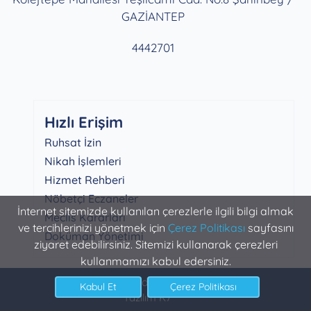
GAZİANTEP
4442701
Hızlı Erişim
Ruhsat İzin
Nikah İşlemleri
Hizmet Rehberi
Nöbetçi Eczaneler
İnternet sitemizde kullanılan çerezlerle ilgili bilgi almak
Meclis Kararları
ve tercihlerinizi yönetmek için
Çerez Politikası
sayfasını
Doküman Yönetimi
ziyaret edebilirsiniz. Sitemizi kullanarak çerezleri
kullanmamızı kabul edersiniz.
Şahinbey Belediyesi Bilgi İşlem
Yazılım K7