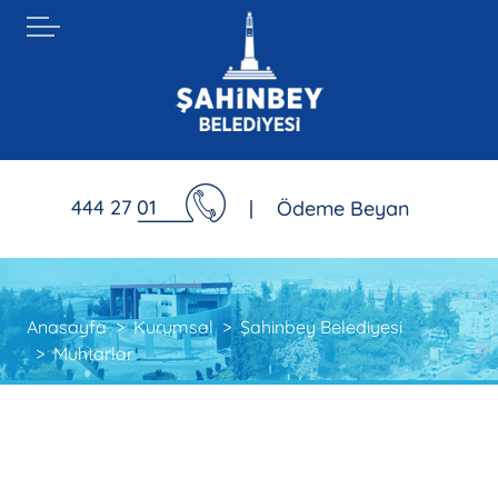
444 27 01
|
Ödeme Beyan
Anasayfa
Kurumsal
Şahinbey Belediyesi
Muhtarlar