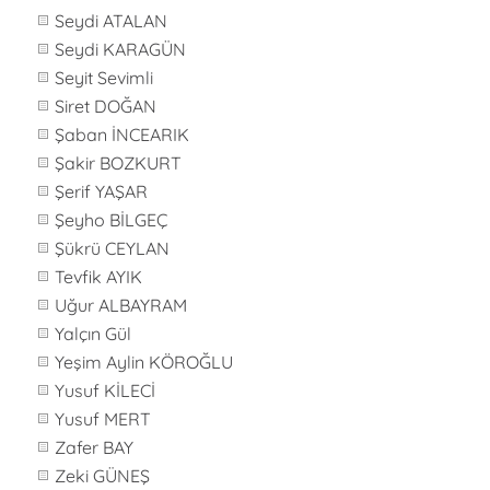
Seydi ATALAN
Seydi KARAGÜN
Seyit Sevimli
Siret DOĞAN
Şaban İNCEARIK
Şakir BOZKURT
Şerif YAŞAR
Şeyho BİLGEÇ
Şükrü CEYLAN
Tevfik AYIK
Uğur ALBAYRAM
Yalçın Gül
Yeşim Aylin KÖROĞLU
Yusuf KİLECİ
Yusuf MERT
Zafer BAY
Zeki GÜNEŞ