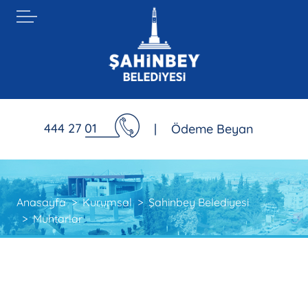
444 27 01
|
Ödeme Beyan
Anasayfa
Kurumsal
Şahinbey Belediyesi
Muhtarlar