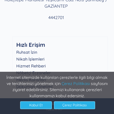
GAZİANTEP
4442701
Hızlı Erişim
Ruhsat İzin
Nikah İşlemleri
Hizmet Rehberi
Nöbetçi Eczaneler
İnternet sitemizde kullanılan çerezlerle ilgili bilgi almak
Meclis Kararları
ve tercihlerinizi yönetmek için
Çerez Politikası
sayfasını
Doküman Yönetimi
ziyaret edebilirsiniz. Sitemizi kullanarak çerezleri
kullanmamızı kabul edersiniz.
Şahinbey Belediyesi Bilgi İşlem
Yazılım K7