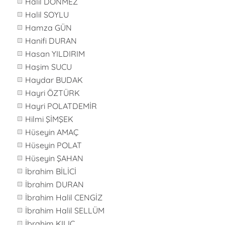
Halil DÖNMEZ
Halil SOYLU
Hamza GÜN
Hanifi DURAN
Hasan YILDIRIM
Haşim SUCU
Haydar BUDAK
Hayri ÖZTÜRK
Hayri POLATDEMİR
Hilmi ŞİMŞEK
Hüseyin AMAÇ
Hüseyin POLAT
Hüseyin ŞAHAN
İbrahim BİLİCİ
İbrahim DURAN
İbrahim Halil CENGİZ
İbrahim Halil SELLÜM
İbrahim KILIÇ