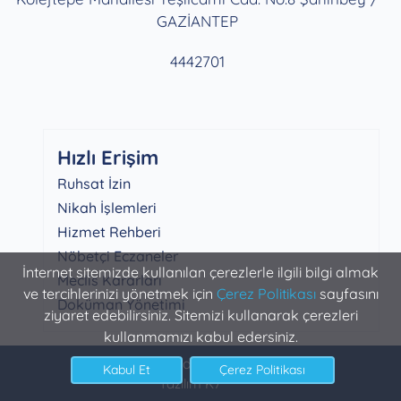
GAZİANTEP
4442701
Hızlı Erişim
Ruhsat İzin
Nikah İşlemleri
Hizmet Rehberi
Nöbetçi Eczaneler
İnternet sitemizde kullanılan çerezlerle ilgili bilgi almak
Meclis Kararları
ve tercihlerinizi yönetmek için
Çerez Politikası
sayfasını
Doküman Yönetimi
ziyaret edebilirsiniz. Sitemizi kullanarak çerezleri
kullanmamızı kabul edersiniz.
Şahinbey Belediyesi Bilgi İşlem
Yazılım K7