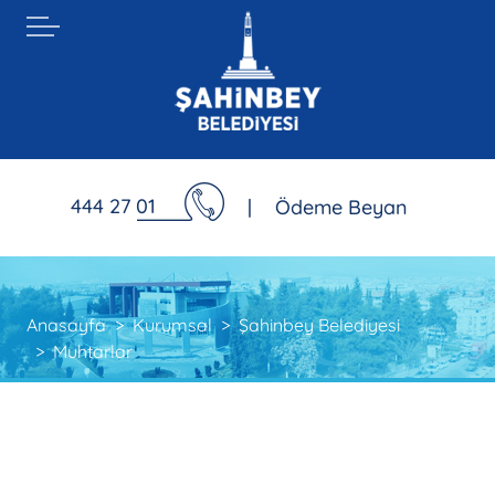
444 27 01
|
Ödeme Beyan
Anasayfa
Kurumsal
Şahinbey Belediyesi
Muhtarlar