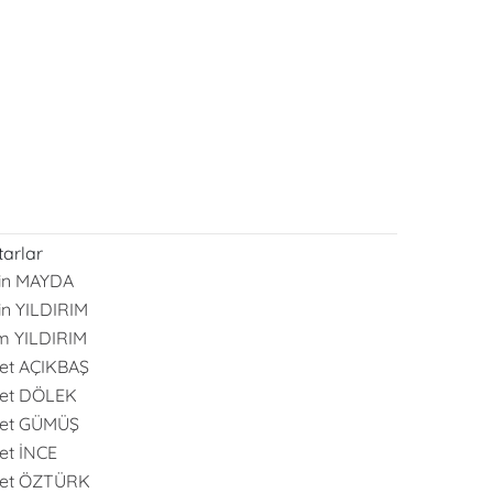
arlar
in MAYDA
in YILDIRIM
m YILDIRIM
et AÇIKBAŞ
et DÖLEK
et GÜMÜŞ
t İNCE
et ÖZTÜRK