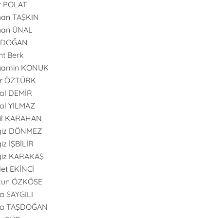
r POLAT
han TAŞKIN
han ÜNAL
l DOĞAN
nt Berk
yamin KONUK
er ÖZTÜRK
al DEMİR
al YILMAZ
il KARAHAN
giz DÖNMEZ
iz İŞBİLİR
giz KARAKAŞ
et EKİNCİ
kun ÖZKÖSE
 SAYGILI
a TAŞDOĞAN