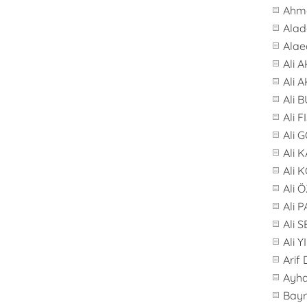
Ahme
Alad
Alae
Ali 
Ali 
Ali 
Ali F
Ali 
Ali 
Ali 
Ali 
Ali 
Ali 
Ali 
Arif
Ayh
Bay