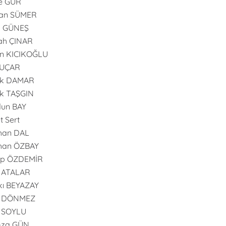
e GÜR
an SÜMER
n GÜNEŞ
ah ÇINAR
n KICIKOĞLU
 UÇAR
uk DAMAR
k TAŞGIN
dun BAY
t Sert
han DAL
han ÖZBAY
ip ÖZDEMİR
 ATALAR
ı BEYAZAY
l DÖNMEZ
l SOYLU
za GÜN