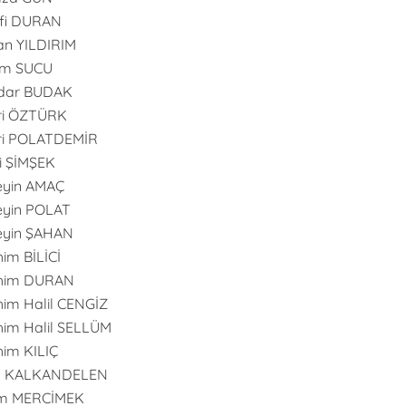
fi DURAN
n YILDIRIM
im SUCU
dar BUDAK
ri ÖZTÜRK
ri POLATDEMİR
i ŞİMŞEK
eyin AMAÇ
yin POLAT
eyin ŞAHAN
him BİLİCİ
ahim DURAN
him Halil CENGİZ
him Halil SELLÜM
him KILIÇ
an KALKANDELEN
m MERCİMEK