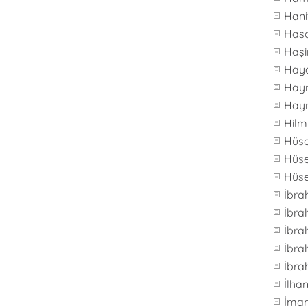
Hani
Hasa
Haş
Hay
Hay
Hay
Hilm
Hüs
Hüse
Hüs
İbra
İbr
İbra
İbra
İbra
İlh
İma