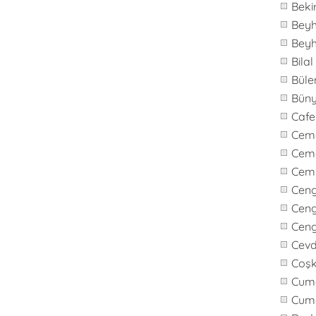
Beki
Bey
Bey
Bila
Büle
Bün
Caf
Cem
Cem
Cem
Cen
Ceng
Cen
Cevd
Coş
Cuma
Cum