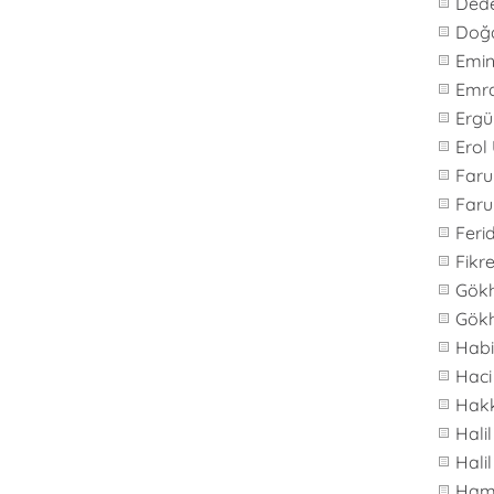
Ded
Doğ
Emi
Emr
Ergü
Erol
Far
Faru
Feri
Fikre
Gök
Gök
Hab
Haci
Hakk
Hali
Hali
Ham