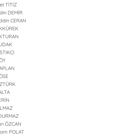
t TİTİZ
din DEMİR
ddin CERAN
AKKÜREK
AKTURAN
BUDAK
ISTIKÇI
GÖY
KAPLAN
KÖSE
ÖZTÜRK
PALTA
SERİN
YILMAZ
 DURMAZ
an ÖZCAN
ram POLAT