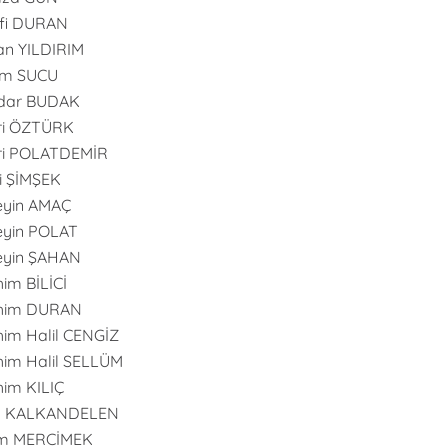
fi DURAN
n YILDIRIM
im SUCU
dar BUDAK
ri ÖZTÜRK
ri POLATDEMİR
i ŞİMŞEK
eyin AMAÇ
yin POLAT
eyin ŞAHAN
him BİLİCİ
ahim DURAN
him Halil CENGİZ
him Halil SELLÜM
him KILIÇ
an KALKANDELEN
m MERCİMEK