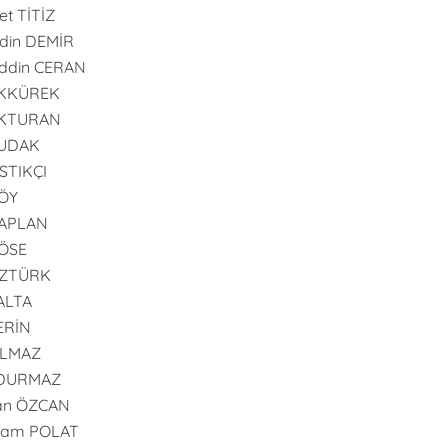
t TİTİZ
din DEMİR
ddin CERAN
AKKÜREK
AKTURAN
BUDAK
ISTIKÇI
GÖY
KAPLAN
KÖSE
ÖZTÜRK
PALTA
SERİN
YILMAZ
 DURMAZ
an ÖZCAN
ram POLAT