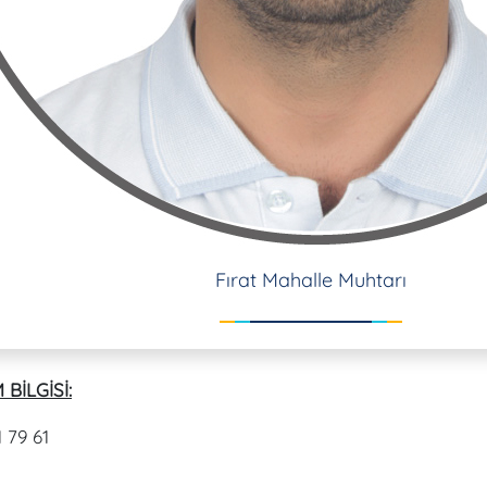
Fırat Mahalle Muhtarı
 BİLGİSİ:
 79 61