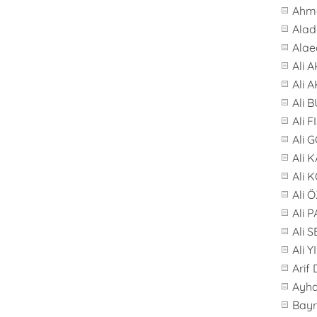
Ahme
Alad
Alae
Ali 
Ali 
Ali 
Ali F
Ali 
Ali 
Ali 
Ali 
Ali 
Ali 
Ali 
Arif
Ayh
Bay