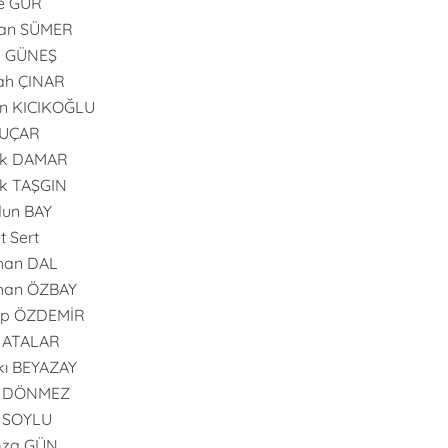
e GÜR
an SÜMER
n GÜNEŞ
ah ÇINAR
n KICIKOĞLU
 UÇAR
uk DAMAR
k TAŞGIN
dun BAY
t Sert
han DAL
han ÖZBAY
ip ÖZDEMİR
 ATALAR
ı BEYAZAY
l DÖNMEZ
l SOYLU
za GÜN