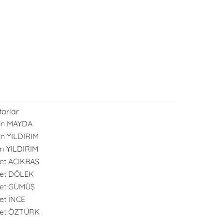
arlar
in MAYDA
in YILDIRIM
m YILDIRIM
et AÇIKBAŞ
et DÖLEK
et GÜMÜŞ
t İNCE
et ÖZTÜRK