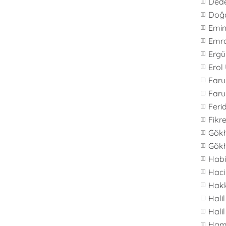
Ded
Doğ
Emi
Emr
Ergü
Erol
Far
Faru
Feri
Fikre
Gök
Gök
Hab
Haci
Hakk
Hali
Hali
Ham