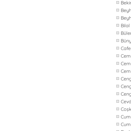
Beki
Bey
Bey
Bila
Büle
Bün
Caf
Cem
Cem
Cem
Cen
Ceng
Cen
Cevd
Coş
Cuma
Cum