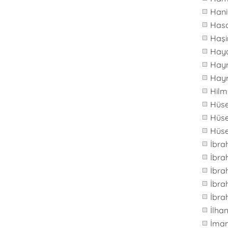
Hani
Hasa
Haş
Hay
Hay
Hay
Hilm
Hüs
Hüse
Hüs
İbra
İbr
İbra
İbra
İbra
İlh
İma