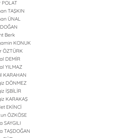
r POLAT
han TAŞKIN
han ÜNAL
l DOĞAN
nt Berk
yamin KONUK
er ÖZTÜRK
al DEMİR
al YILMAZ
il KARAHAN
giz DÖNMEZ
iz İŞBİLİR
giz KARAKAŞ
et EKİNCİ
kun ÖZKÖSE
 SAYGILI
a TAŞDOĞAN