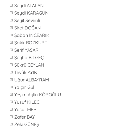
Seydi ATALAN
Seydi KARAGÜN
Seyit Sevimli
Siret DOĞAN
Şaban İNCEARIK
Şakir BOZKURT
Şerif YAŞAR
Şeyho BİLGEÇ
Şükrü CEYLAN
Tevfik AYIK
Uğur ALBAYRAM
Yalçın Gül
Yeşim Aylin KÖROĞLU
Yusuf KİLECİ
Yusuf MERT
Zafer BAY
Zeki GÜNEŞ