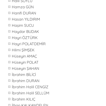
Halil SOYLU
Hamza GÜN
Hanifi DURAN
Hasan YILDIRIM
Haşim SUCU
Haydar BUDAK
Hayri ÖZTÜRK
Hayri POLATDEMİR
Hilmi ŞİMŞEK
Hüseyin AMAÇ
Hüseyin POLAT
Hüseyin ŞAHAN
İbrahim BİLİCİ
İbrahim DURAN
İbrahim Halil CENGİZ
İbrahim Halil SELLÜM
İbrahim KILIÇ
İlhan KALKANDELEN