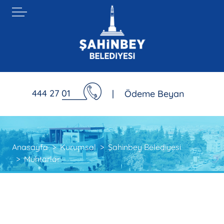
444 27 01
|
Ödeme Beyan
Anasayfa
Kurumsal
Şahinbey Belediyesi
Muhtarlar