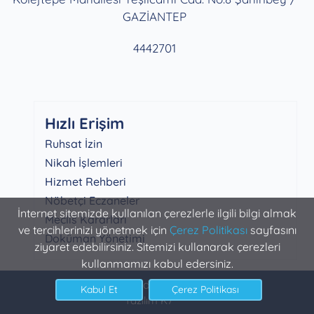
GAZİANTEP
4442701
Hızlı Erişim
Ruhsat İzin
Nikah İşlemleri
Hizmet Rehberi
Nöbetçi Eczaneler
İnternet sitemizde kullanılan çerezlerle ilgili bilgi almak
Meclis Kararları
ve tercihlerinizi yönetmek için
Çerez Politikası
sayfasını
Doküman Yönetimi
ziyaret edebilirsiniz. Sitemizi kullanarak çerezleri
kullanmamızı kabul edersiniz.
Şahinbey Belediyesi Bilgi İşlem
Yazılım K7