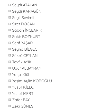
Seydi ATALAN
Seydi KARAGÜN
Seyit Sevimli
Siret DOĞAN
Şaban İNCEARIK
Şakir BOZKURT
Şerif YAŞAR
Şeyho BİLGEÇ
Şükrü CEYLAN
Tevfik AYIK
Uğur ALBAYRAM
Yalçın Gül
Yeşim Aylin KÖROĞLU
Yusuf KİLECİ
Yusuf MERT
Zafer BAY
Zeki GÜNEŞ