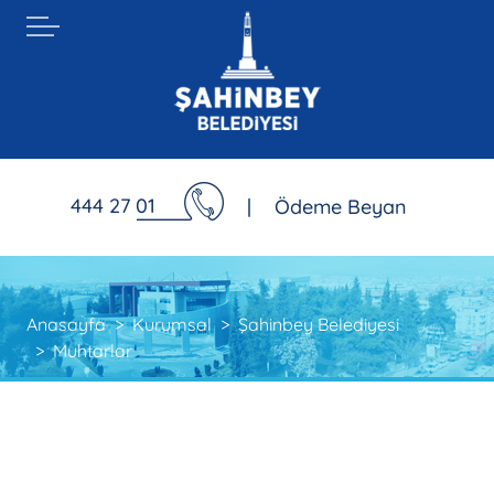
444 27 01
|
Ödeme Beyan
Anasayfa
Kurumsal
Şahinbey Belediyesi
Muhtarlar