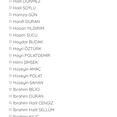
Halil DÖNMEZ
Halil SOYLU
Hamza GÜN
Hanifi DURAN
Hasan YILDIRIM
Haşim SUCU
Haydar BUDAK
Hayri ÖZTÜRK
Hayri POLATDEMİR
Hilmi ŞİMŞEK
Hüseyin AMAÇ
Hüseyin POLAT
Hüseyin ŞAHAN
İbrahim BİLİCİ
İbrahim DURAN
İbrahim Halil CENGİZ
İbrahim Halil SELLÜM
İbrahim KILIÇ