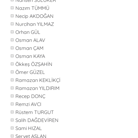
Nahsen SÜLÜKER
Nazım TÜMMÜ
Necip AKDOĞAN
Nurcihan YILMAZ
Orhan GÜL
Osman ALAV
Osman ÇAM
Osman KAYA
Ökkeş ÖZŞAHİN
Ömer GÜZEL
Ramazan KEKLİKÇİ
Ramazan YILDIRIM
Recep DONÇ
Remzi AVCI
Rüstem TURGUT
Salih DAĞDEVİREN
Sami HIZAL
Servet ASLAN