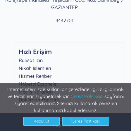
GAZİANTEP
4442701
Hızlı Erişim
Ruhsat İzin
Nikah İşlemleri
Hizmet Rehberi
Nöbetçi Eczaneler
İnternet sitemizde kullanılan çerezlerle ilgili bilgi almak
Meclis Kararları
ve tercihlerinizi yönetmek için
Çerez Politikası
sayfasını
Doküman Yönetimi
ziyaret edebilirsiniz. Sitemizi kullanarak çerezleri
kullanmamızı kabul edersiniz.
Şahinbey Belediyesi Bilgi İşlem
Yazılım K7