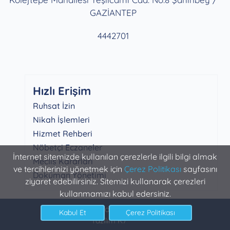
GAZİANTEP
4442701
Hızlı Erişim
Ruhsat İzin
Nikah İşlemleri
Hizmet Rehberi
Nöbetçi Eczaneler
İnternet sitemizde kullanılan çerezlerle ilgili bilgi almak
Meclis Kararları
ve tercihlerinizi yönetmek için
Çerez Politikası
sayfasını
Doküman Yönetimi
ziyaret edebilirsiniz. Sitemizi kullanarak çerezleri
kullanmamızı kabul edersiniz.
Şahinbey Belediyesi Bilgi İşlem
Yazılım K7