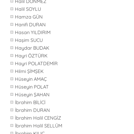
Halil DÖNMEZ
Halil SOYLU
Hamza GÜN
Hanifi DURAN
Hasan YILDIRIM
Haşim SUCU
Haydar BUDAK
Hayri ÖZTÜRK
Hayri POLATDEMİR
Hilmi ŞİMŞEK
Hüseyin AMAÇ
Hüseyin POLAT
Hüseyin ŞAHAN
İbrahim BİLİCİ
İbrahim DURAN
İbrahim Halil CENGİZ
İbrahim Halil SELLÜM
İbrahim KILIÇ