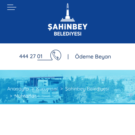
444 27 01
|
Ödeme Beyan
Anasayfa
Kurumsal
Şahinbey Belediyesi
Muhtarlar