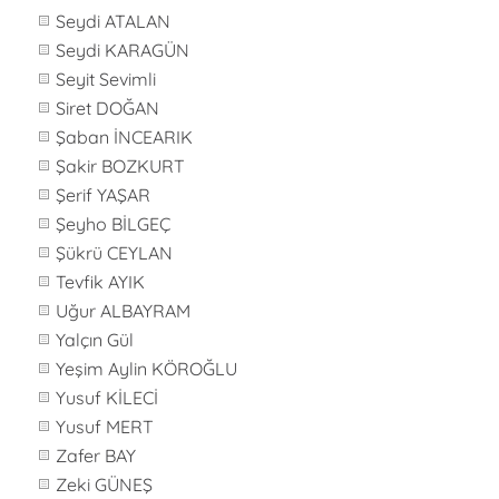
Seydi ATALAN
Seydi KARAGÜN
Seyit Sevimli
Siret DOĞAN
Şaban İNCEARIK
Şakir BOZKURT
Şerif YAŞAR
Şeyho BİLGEÇ
Şükrü CEYLAN
Tevfik AYIK
Uğur ALBAYRAM
Yalçın Gül
Yeşim Aylin KÖROĞLU
Yusuf KİLECİ
Yusuf MERT
Zafer BAY
Zeki GÜNEŞ