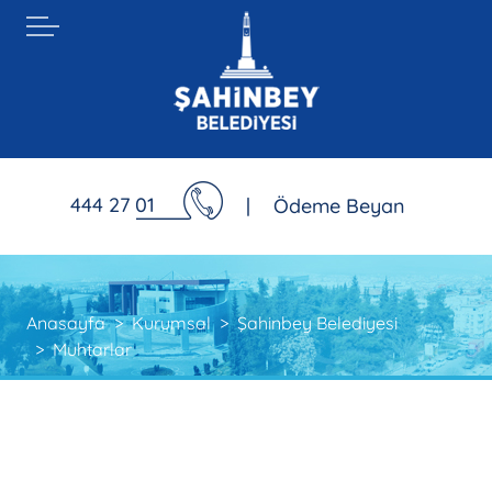
444 27 01
|
Ödeme Beyan
Anasayfa
Kurumsal
Şahinbey Belediyesi
Muhtarlar