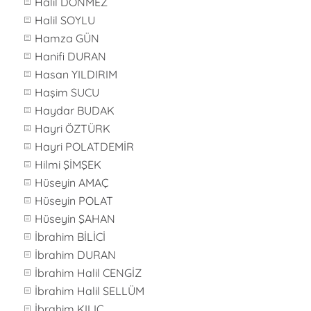
Halil DÖNMEZ
Halil SOYLU
Hamza GÜN
Hanifi DURAN
Hasan YILDIRIM
Haşim SUCU
Haydar BUDAK
Hayri ÖZTÜRK
Hayri POLATDEMİR
Hilmi ŞİMŞEK
Hüseyin AMAÇ
Hüseyin POLAT
Hüseyin ŞAHAN
İbrahim BİLİCİ
İbrahim DURAN
İbrahim Halil CENGİZ
İbrahim Halil SELLÜM
İbrahim KILIÇ