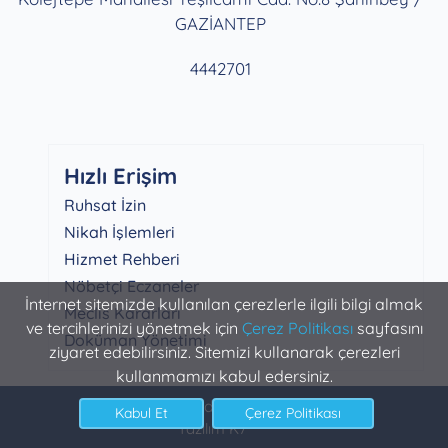
GAZİANTEP
4442701
Hızlı Erişim
Ruhsat İzin
Nikah İşlemleri
Hizmet Rehberi
Nöbetçi Eczaneler
İnternet sitemizde kullanılan çerezlerle ilgili bilgi almak
Meclis Kararları
ve tercihlerinizi yönetmek için
Çerez Politikası
sayfasını
Doküman Yönetimi
ziyaret edebilirsiniz. Sitemizi kullanarak çerezleri
kullanmamızı kabul edersiniz.
Şahinbey Belediyesi Bilgi İşlem
Yazılım K7