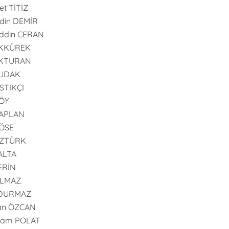
t TİTİZ
din DEMİR
ddin CERAN
AKKÜREK
AKTURAN
BUDAK
ISTIKÇI
GÖY
KAPLAN
KÖSE
ÖZTÜRK
PALTA
SERİN
YILMAZ
 DURMAZ
an ÖZCAN
ram POLAT