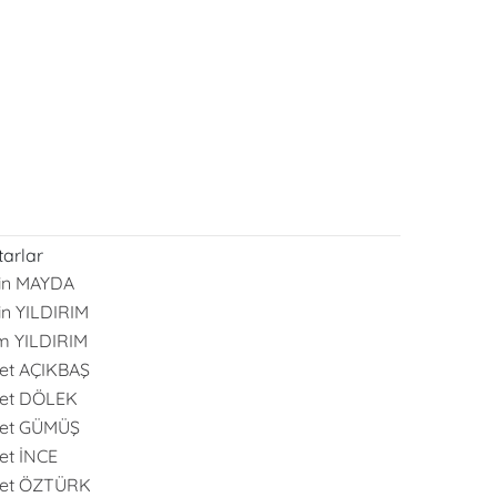
arlar
in MAYDA
in YILDIRIM
m YILDIRIM
et AÇIKBAŞ
et DÖLEK
et GÜMÜŞ
t İNCE
et ÖZTÜRK