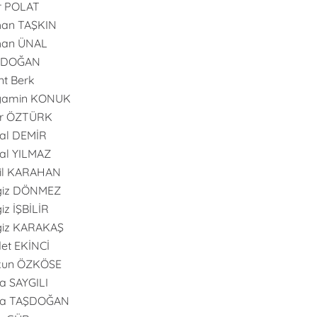
r POLAT
han TAŞKIN
han ÜNAL
l DOĞAN
nt Berk
yamin KONUK
er ÖZTÜRK
al DEMİR
al YILMAZ
il KARAHAN
giz DÖNMEZ
iz İŞBİLİR
giz KARAKAŞ
et EKİNCİ
kun ÖZKÖSE
 SAYGILI
a TAŞDOĞAN