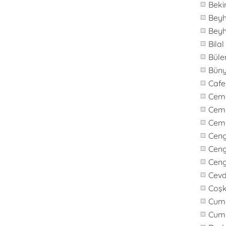
Beki
Bey
Bey
Bila
Büle
Bün
Caf
Cem
Cem
Cem
Cen
Ceng
Cen
Cevd
Coş
Cuma
Cum