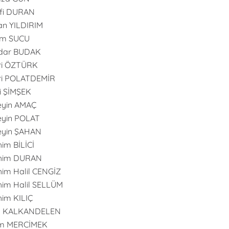
fi DURAN
n YILDIRIM
im SUCU
dar BUDAK
ri ÖZTÜRK
ri POLATDEMİR
i ŞİMŞEK
eyin AMAÇ
yin POLAT
eyin ŞAHAN
him BİLİCİ
ahim DURAN
him Halil CENGİZ
him Halil SELLÜM
him KILIÇ
an KALKANDELEN
m MERCİMEK