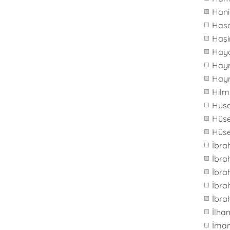
Hani
Hasa
Haş
Hay
Hay
Hay
Hilm
Hüs
Hüse
Hüs
İbra
İbr
İbra
İbra
İbra
İlh
İma