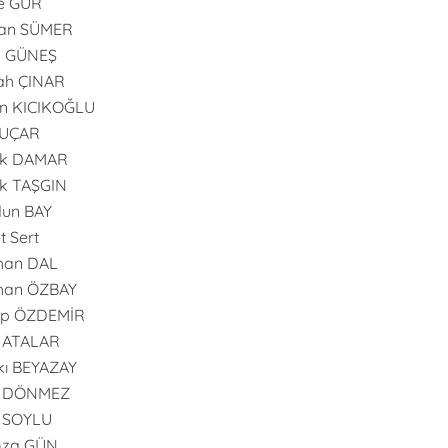
e GÜR
an SÜMER
n GÜNEŞ
ah ÇINAR
n KICIKOĞLU
 UÇAR
uk DAMAR
k TAŞGIN
dun BAY
t Sert
han DAL
han ÖZBAY
ip ÖZDEMİR
 ATALAR
ı BEYAZAY
l DÖNMEZ
l SOYLU
za GÜN