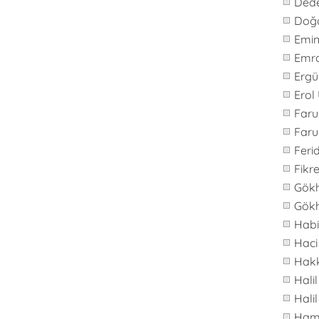
Ded
Doğ
Emi
Emr
Ergü
Erol
Far
Faru
Feri
Fikre
Gök
Gök
Hab
Haci
Hakk
Hali
Hali
Ham