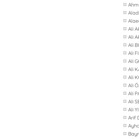
Ahme
Alad
Alae
Ali 
Ali 
Ali 
Ali F
Ali 
Ali 
Ali 
Ali 
Ali 
Ali 
Ali 
Arif
Ayh
Bay