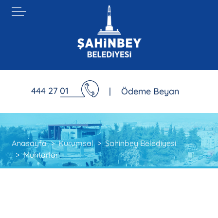
444 27 01
|
Ödeme Beyan
Anasayfa
Kurumsal
Şahinbey Belediyesi
Muhtarlar