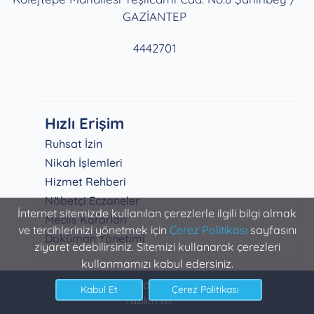
GAZİANTEP
4442701
Hızlı Erişim
Ruhsat İzin
Nikah İşlemleri
Hizmet Rehberi
Nöbetçi Eczaneler
İnternet sitemizde kullanılan çerezlerle ilgili bilgi almak
Meclis Kararları
ve tercihlerinizi yönetmek için
Çerez Politikası
sayfasını
Doküman Yönetimi
ziyaret edebilirsiniz. Sitemizi kullanarak çerezleri
kullanmamızı kabul edersiniz.
Şahinbey Belediyesi Bilgi İşlem
Yazılım K7