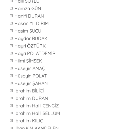
Halil SOYLU
Hamza GÜN
Hanifi DURAN
Hasan YILDIRIM
Haşim SUCU
Haydar BUDAK
Hayri ÖZTÜRK
Hayri POLATDEMİR
Hilmi ŞİMŞEK
Hüseyin AMAÇ
Hüseyin POLAT
Hüseyin ŞAHAN
İbrahim BİLİCİ
İbrahim DURAN
İbrahim Halil CENGİZ
İbrahim Halil SELLÜM
İbrahim KILIÇ
İlhan KALKANDELEN