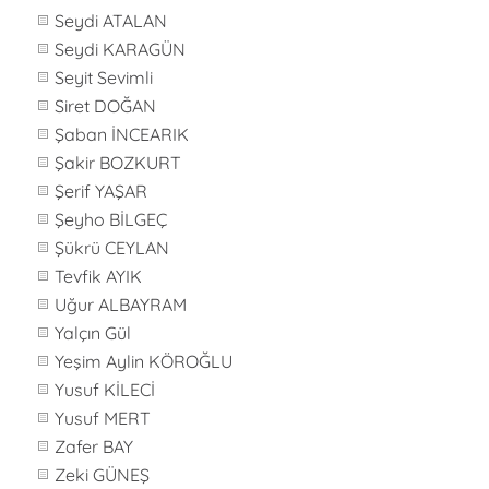
Seydi ATALAN
Seydi KARAGÜN
Seyit Sevimli
Siret DOĞAN
Şaban İNCEARIK
Şakir BOZKURT
Şerif YAŞAR
Şeyho BİLGEÇ
Şükrü CEYLAN
Tevfik AYIK
Uğur ALBAYRAM
Yalçın Gül
Yeşim Aylin KÖROĞLU
Yusuf KİLECİ
Yusuf MERT
Zafer BAY
Zeki GÜNEŞ