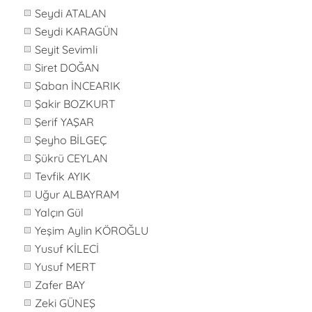
Seydi ATALAN
Seydi KARAGÜN
Seyit Sevimli
Siret DOĞAN
Şaban İNCEARIK
Şakir BOZKURT
Şerif YAŞAR
Şeyho BİLGEÇ
Şükrü CEYLAN
Tevfik AYIK
Uğur ALBAYRAM
Yalçın Gül
Yeşim Aylin KÖROĞLU
Yusuf KİLECİ
Yusuf MERT
Zafer BAY
Zeki GÜNEŞ