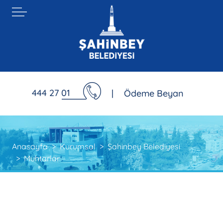
444 27 01
|
Ödeme Beyan
Anasayfa
Kurumsal
Şahinbey Belediyesi
Muhtarlar