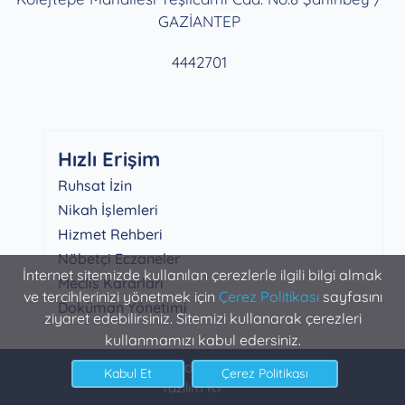
GAZİANTEP
4442701
Hızlı Erişim
Ruhsat İzin
Nikah İşlemleri
Hizmet Rehberi
Nöbetçi Eczaneler
İnternet sitemizde kullanılan çerezlerle ilgili bilgi almak
Meclis Kararları
ve tercihlerinizi yönetmek için
Çerez Politikası
sayfasını
Doküman Yönetimi
ziyaret edebilirsiniz. Sitemizi kullanarak çerezleri
kullanmamızı kabul edersiniz.
Şahinbey Belediyesi Bilgi İşlem
Yazılım K7