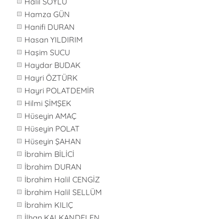
Halil SOYLU
Hamza GÜN
Hanifi DURAN
Hasan YILDIRIM
Haşim SUCU
Haydar BUDAK
Hayri ÖZTÜRK
Hayri POLATDEMİR
Hilmi ŞİMŞEK
Hüseyin AMAÇ
Hüseyin POLAT
Hüseyin ŞAHAN
İbrahim BİLİCİ
İbrahim DURAN
İbrahim Halil CENGİZ
İbrahim Halil SELLÜM
İbrahim KILIÇ
İlhan KALKANDELEN