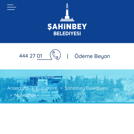
444 27 01
|
Ödeme Beyan
Anasayfa
Kurumsal
Şahinbey Belediyesi
Muhtarlar