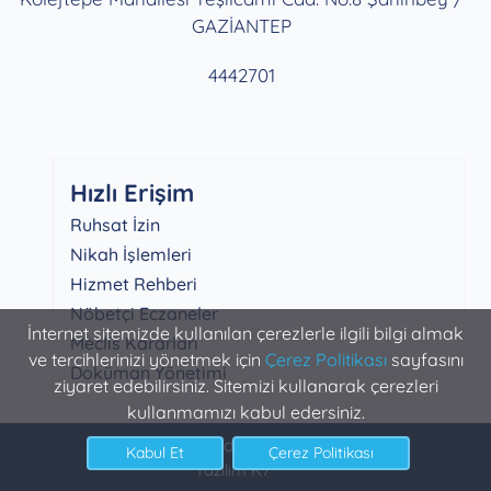
GAZİANTEP
4442701
Hızlı Erişim
Ruhsat İzin
Nikah İşlemleri
Hizmet Rehberi
Nöbetçi Eczaneler
İnternet sitemizde kullanılan çerezlerle ilgili bilgi almak
Meclis Kararları
ve tercihlerinizi yönetmek için
Çerez Politikası
sayfasını
Doküman Yönetimi
ziyaret edebilirsiniz. Sitemizi kullanarak çerezleri
kullanmamızı kabul edersiniz.
Şahinbey Belediyesi Bilgi İşlem
Yazılım K7