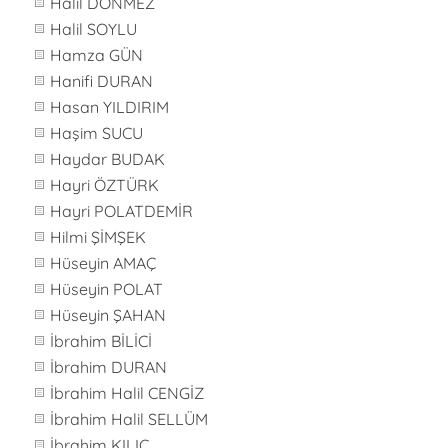
Halil DÖNMEZ
Halil SOYLU
Hamza GÜN
Hanifi DURAN
Hasan YILDIRIM
Haşim SUCU
Haydar BUDAK
Hayri ÖZTÜRK
Hayri POLATDEMİR
Hilmi ŞİMŞEK
Hüseyin AMAÇ
Hüseyin POLAT
Hüseyin ŞAHAN
İbrahim BİLİCİ
İbrahim DURAN
İbrahim Halil CENGİZ
İbrahim Halil SELLÜM
İbrahim KILIÇ