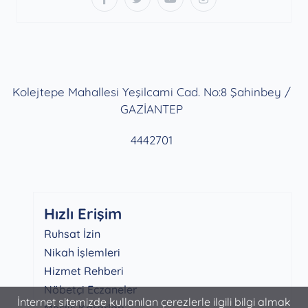
Kolejtepe Mahallesi Yeşilcami Cad. No:8 Şahinbey /
GAZİANTEP
4442701
Hızlı Erişim
Ruhsat İzin
Nikah İşlemleri
Hizmet Rehberi
Nöbetçi Eczaneler
İnternet sitemizde kullanılan çerezlerle ilgili bilgi almak