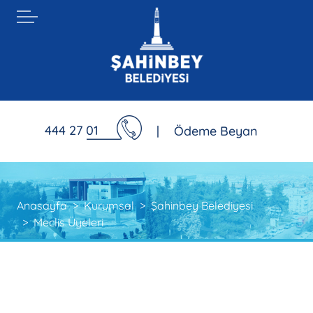
444 27 01
|
Ödeme Beyan
Anasayfa
Kurumsal
Şahinbey Belediyesi
Meclis Üyeleri