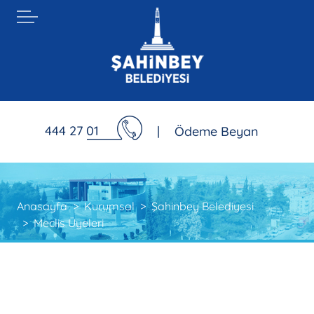
444 27 01
|
Ödeme Beyan
Anasayfa
Kurumsal
Şahinbey Belediyesi
Meclis Üyeleri