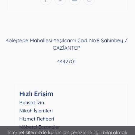
Kolejtepe Mahallesi Yeşilcami Cad. No:8 Şahinbey /
GAZİANTEP
4442701
Hızlı Erişim
Ruhsat İzin
Nikah İşlemleri
Hizmet Rehberi
Nöbetçi Eczaneler
İnternet sitemizde kullanılan çerezlerle ilgili bilgi almak