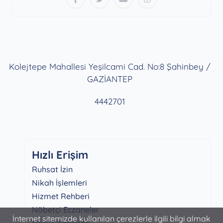
Kolejtepe Mahallesi Yeşilcami Cad. No:8 Şahinbey /
GAZİANTEP
4442701
Hızlı Erişim
Ruhsat İzin
Nikah İşlemleri
Hizmet Rehberi
Nöbetçi Eczaneler
İnternet sitemizde kullanılan çerezlerle ilgili bilgi almak