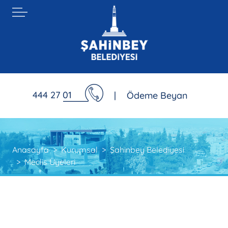
444 27 01
|
Ödeme Beyan
Anasayfa
Kurumsal
Şahinbey Belediyesi
Meclis Üyeleri