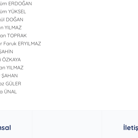
lüm ERDOĞAN
lüm YÜKSEL
gül DOĞAN
n YILMAZ
an TOPRAK
r Faruk ERYILMAZ
 ŞAHİN
i ÖZKAYA
an YILMAZ
r ŞAHAN
az GÜLER
ra ÜNAL
sal
İleti