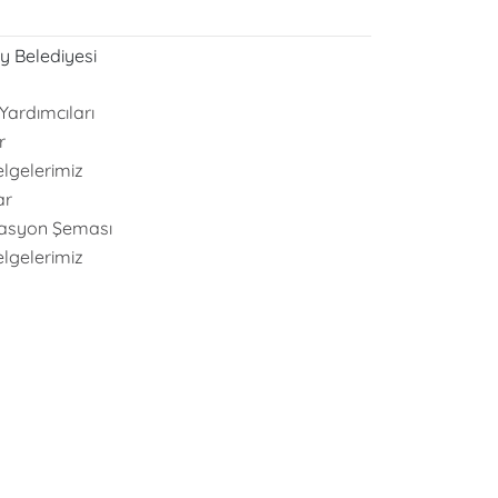
y Belediyesi
Yardımcıları
r
elgelerimiz
ar
asyon Şeması
elgelerimiz