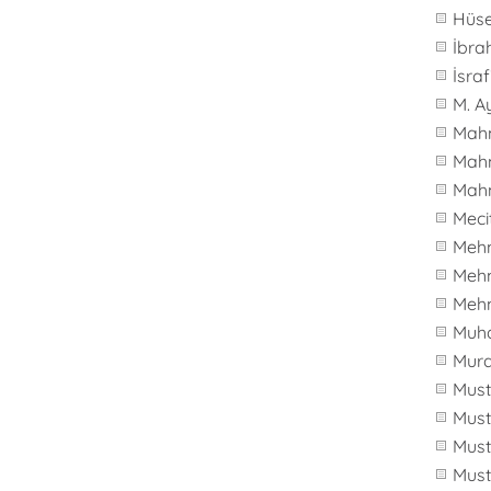
Hüs
İbra
İsraf
M. 
Mah
Mah
Mah
Meci
Meh
Mehm
Meh
Muh
Mur
Mus
Mus
Mus
Must