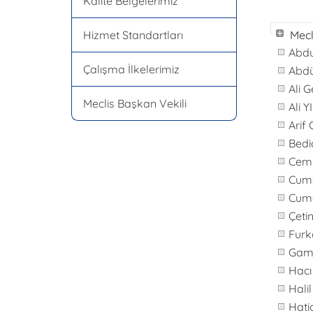
Kalite Belgelerimiz
Hizmet Standartları
Mecl
Abdu
Çalışma İlkelerimiz
Abd
Ali 
Meclis Başkan Vekili
Ali 
Ari
Bedi
Cemi
Cum
Cum
Çet
Fur
Gam
Hac
Hali
Hati