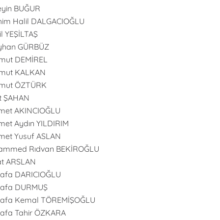
eyin BUĞUR
him Halil DALGACIOĞLU
il YEŞİLTAŞ
Ayhan GÜRBÜZ
mut DEMİREL
mut KALKAN
mut ÖZTÜRK
t ŞAHAN
met AKINCIOĞLU
et Aydın YILDIRIM
met Yusuf ASLAN
ammed Rıdvan BEKİROĞLU
at ARSLAN
tafa DARICIOĞLU
tafa DURMUŞ
tafa Kemal TÖREMİŞOĞLU
afa Tahir ÖZKARA