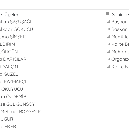
is Üyeleri
Şahinbe
llah ŞAŞUŞAĞI
Başkan
ülkadir SÖKÜCÜ
Başkan 
Gemo ŞİMŞEK
Müdürle
YILDIRIM
Kalite B
f GÖRGÜN
Muhtarl
a DARICILAR
Organiz
l YALÇIN
Kalite B
a GÜZEL
a KAYMAKÇI
in OKUYUCU
kan ÖZDEMİR
ze GÜL GÜNSOY
ı Mehmet BOZGEYİK
l UĞUR
ce EKER