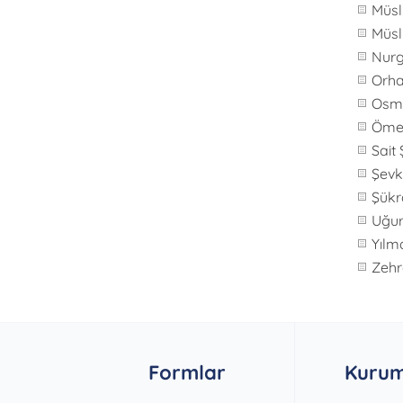
Müs
Müs
Nur
Orha
Osm
Öme
Sait
Şevk
Şükr
Uğu
Yılm
Zeh
Formlar
Kurum