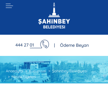
444 27 01
|
Ödeme Beyan
Anasayfa
Kurumsal
Şahinbey Belediyesi
Meclis Üyeleri