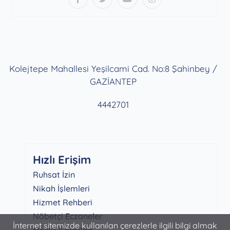
Kolejtepe Mahallesi Yeşilcami Cad. No:8 Şahinbey /
GAZİANTEP
4442701
Hızlı Erişim
Ruhsat İzin
Nikah İşlemleri
Hizmet Rehberi
Nöbetçi Eczaneler
İnternet sitemizde kullanılan çerezlerle ilgili bilgi almak