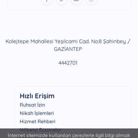
Kolejtepe Mahallesi Yeşilcami Cad. No:8 Şahinbey /
GAZİANTEP
4442701
Hızlı Erişim
Ruhsat İzin
Nikah İşlemleri
Hizmet Rehberi
Nöbetçi Eczaneler
İnternet sitemizde kullanılan çerezlerle ilgili bilgi almak