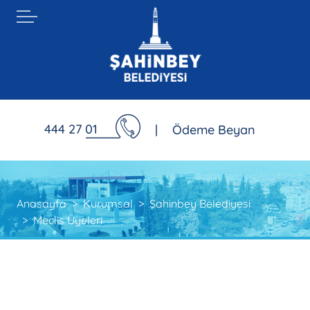
444 27 01
|
Ödeme Beyan
Anasayfa
Kurumsal
Şahinbey Belediyesi
Meclis Üyeleri