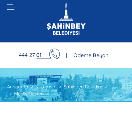
444 27 01
|
Ödeme Beyan
Anasayfa
Kurumsal
Şahinbey Belediyesi
Meclis Üyeleri