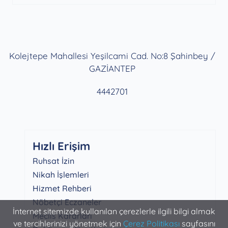
Kolejtepe Mahallesi Yeşilcami Cad. No:8 Şahinbey /
GAZİANTEP
4442701
Hızlı Erişim
Ruhsat İzin
Nikah İşlemleri
Hizmet Rehberi
Nöbetçi Eczaneler
İnternet sitemizde kullanılan çerezlerle ilgili bilgi almak
Meclis Kararları
ve tercihlerinizi yönetmek için
Çerez Politikası
sayfasını