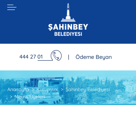
444 27 01
|
Ödeme Beyan
Anasayfa
Kurumsal
Şahinbey Belediyesi
Meclis Üyeleri