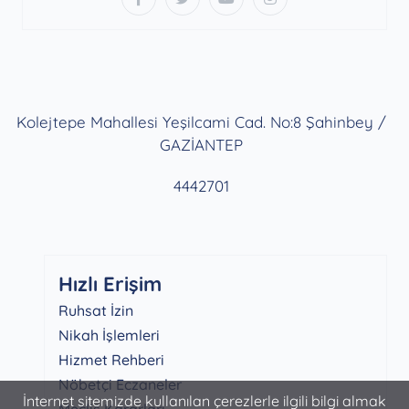
Kolejtepe Mahallesi Yeşilcami Cad. No:8 Şahinbey /
GAZİANTEP
4442701
Hızlı Erişim
Ruhsat İzin
Nikah İşlemleri
Hizmet Rehberi
Nöbetçi Eczaneler
İnternet sitemizde kullanılan çerezlerle ilgili bilgi almak