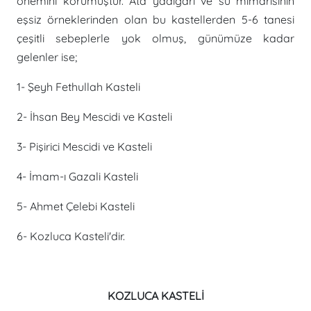
önemini korumuştur. Ata yadigarı ve su mimarisinin
eşsiz örneklerinden olan bu kastellerden 5-6 tanesi
çeşitli sebeplerle yok olmuş, günümüze kadar
gelenler ise;
1- Şeyh Fethullah Kasteli
2- İhsan Bey Mescidi ve Kasteli
3- Pişirici Mescidi ve Kasteli
4- İmam-ı Gazali Kasteli
5- Ahmet Çelebi Kasteli
6- Kozluca Kasteli'dir.
KOZLUCA KASTELİ