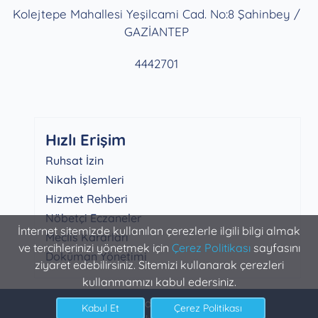
Kolejtepe Mahallesi Yeşilcami Cad. No:8 Şahinbey /
GAZİANTEP
4442701
Hızlı Erişim
Ruhsat İzin
Nikah İşlemleri
Hizmet Rehberi
Nöbetçi Eczaneler
İnternet sitemizde kullanılan çerezlerle ilgili bilgi almak
Meclis Kararları
ve tercihlerinizi yönetmek için
Çerez Politikası
sayfasını
Doküman Yönetimi
ziyaret edebilirsiniz. Sitemizi kullanarak çerezleri
kullanmamızı kabul edersiniz.
Şahinbey Belediyesi Bilgi İşlem